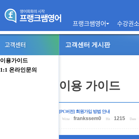
프랭크쌤영어
수강권
이
용
고객센터
고객센터 게시판
가
이
드
이용가이드
1:1 온라인문의
이용 가이드
[PC버전] 회원가입 방법 안내
frankssem0
1215
Write
|
Hit
|
Date
|